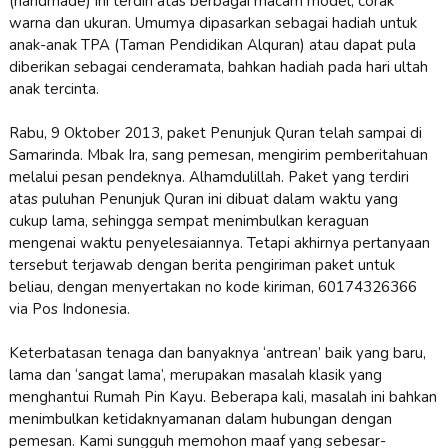
(handmade) ini terdiri atas berbagai macam model, corak
warna dan ukuran. Umumya dipasarkan sebagai hadiah untuk
anak-anak TPA (Taman Pendidikan Alquran) atau dapat pula
diberikan sebagai cenderamata, bahkan hadiah pada hari ultah
anak tercinta.
Rabu, 9 Oktober 2013, paket Penunjuk Quran telah sampai di
Samarinda. Mbak Ira, sang pemesan, mengirim pemberitahuan
melalui pesan pendeknya. Alhamdulillah. Paket yang terdiri
atas puluhan Penunjuk Quran ini dibuat dalam waktu yang
cukup lama, sehingga sempat menimbulkan keraguan
mengenai waktu penyelesaiannya. Tetapi akhirnya pertanyaan
tersebut terjawab dengan berita pengiriman paket untuk
beliau, dengan menyertakan no kode kiriman, 60174326366
via Pos Indonesia.
Keterbatasan tenaga dan banyaknya ‘antrean’ baik yang baru,
lama dan ‘sangat lama’, merupakan masalah klasik yang
menghantui Rumah Pin Kayu. Beberapa kali, masalah ini bahkan
menimbulkan ketidaknyamanan dalam hubungan dengan
pemesan. Kami sungguh memohon maaf yang sebesar-